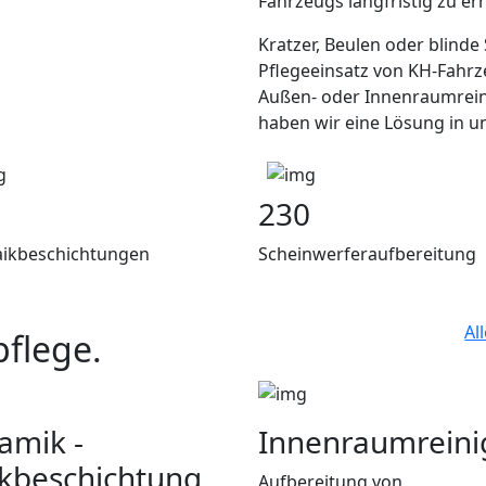
Fahrzeugs langfristig zu er
Kratzer, Beulen oder blind
Pflegeeinsatz von KH-Fahrz
Außen- oder Innenraumrein
haben wir eine Lösung in 
0
230
ikbeschichtungen
Scheinwerferaufbereitung
Al
flege.
amik -
Innenraumrein
kbeschichtung
Aufbereitung von