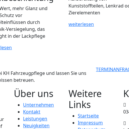
Kunststoffteilen, Lenkrad o
Wert, mehr Glanz und
Zierelementen
Schutz vor
teinflüssen durch
weiterlesen
ik-Versiegelung, das
ght in der Lackpflege
rlesen
TERMINANFRA
ei KH Fahrzeugpflege und lassen Sie uns
wissen betreuen.
Über uns
Weitere
K
Links
Unternehmen
Kontakt
03
Startseite
Leistungen
ur
Impressum
Neuigkeiten
uf